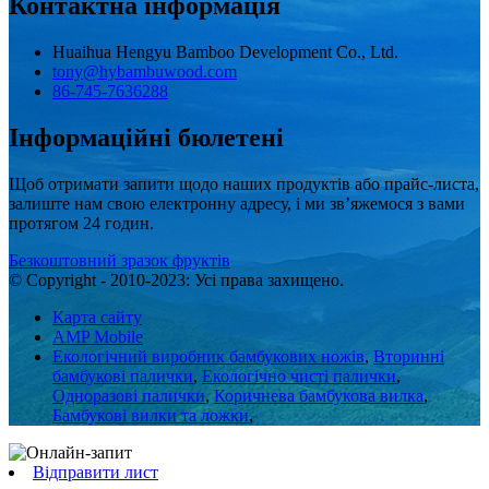
Контактна інформація
Huaihua Hengyu Bamboo Development Co., Ltd.
tony@hybambuwood.com
86-745-7636288
Інформаційні бюлетені
Щоб отримати запити щодо наших продуктів або прайс-листа,
залиште нам свою електронну адресу, і ми зв’яжемося з вами
протягом 24 годин.
Безкоштовний зразок фруктів
© Copyright - 2010-2023: Усі права захищено.
Карта сайту
AMP Mobile
Екологічний виробник бамбукових ножів
,
Вторинні
бамбукові палички
,
Екологічно чисті палички
,
Одноразові палички
,
Коричнева бамбукова вилка
,
Бамбукові вилки та ложки
,
Відправити лист