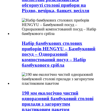
обгорнуті столові прибори на
Різдво, вечірка, банкет, весілля
Набір бамбукових столових
приборів HENGYU – Бамбуковий
посуд – Одноразовий
компостований посуд – Набір
бамбукового срібла
190 мм екологічно чистий
одноразовий бамбуковий столові
прилади з загорнутим
пластиковим пакетом