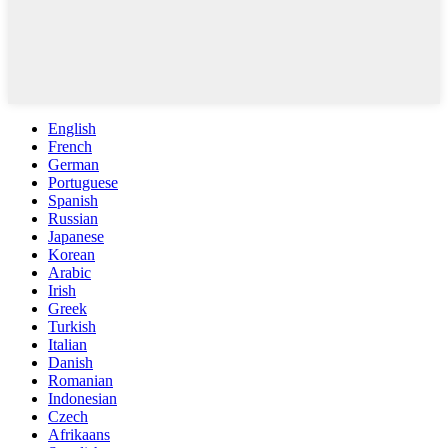
English
French
German
Portuguese
Spanish
Russian
Japanese
Korean
Arabic
Irish
Greek
Turkish
Italian
Danish
Romanian
Indonesian
Czech
Afrikaans