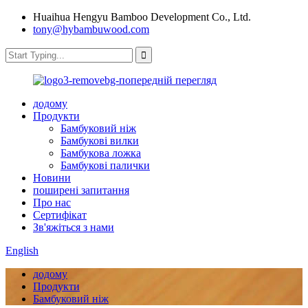
Huaihua Hengyu Bamboo Development Co., Ltd.
tony@hybambuwood.com
додому
Продукти
Бамбуковий ніж
Бамбукові вилки
Бамбукова ложка
Бамбукові палички
Новини
поширені запитання
Про нас
Сертифікат
Зв'яжіться з нами
English
додому
Продукти
Бамбуковий ніж