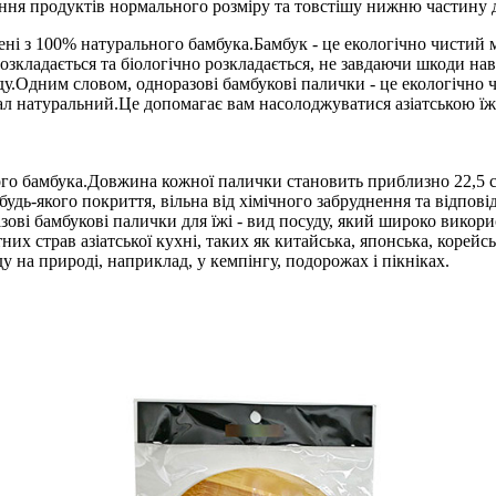
ння продуктів нормального розміру та товстішу нижню частину д
і з 100% натурального бамбука.Бамбук - це екологічно чистий мат
о розкладається та біологічно розкладається, не завдаючи шкоди 
ду.Одним словом, одноразові бамбукові палички - це екологічно 
іал натуральний.Це допомагає вам насолоджуватися азіатською ї
о бамбука.Довжина кожної палички становить приблизно 22,5 см,
 будь-якого покриття, вільна від хімічного забруднення та відп
зові бамбукові палички для їжі - вид посуду, який широко викорис
х страв азіатської кухні, таких як китайська, японська, корейськ
 на природі, наприклад, у кемпінгу, подорожах і пікніках.