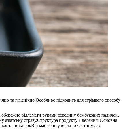
гічно та гігієнічно.Особливо підходить для стрімкого способу
і обережно відламати руками середину бамбукових паличок,
ну азіатську страву.Структура продукту Введення: Основна
едньої та нижньої.Він має тоншу верхню частину для