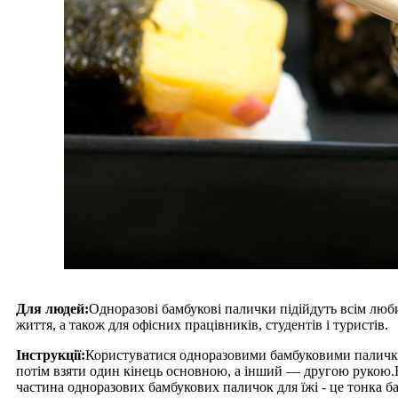
Для людей:
Одноразові бамбукові палички підійдуть всім любит
життя, а також для офісних працівників, студентів і туристів.
Інструкції:
Користуватися одноразовими бамбуковими паличкам
потім взяти один кінець основною, а інший — другою рукою.Н
частина одноразових бамбукових паличок для їжі - це тонка ба