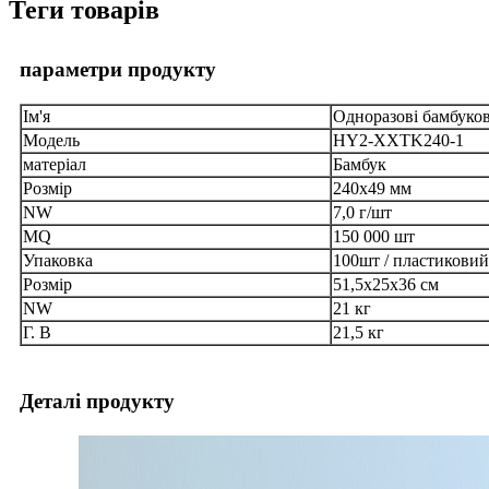
Теги товарів
параметри продукту
Ім'я
Одноразові бамбуко
Модель
HY2-XXTK240-1
матеріал
Бамбук
Розмір
240х49 мм
NW
7,0 г/шт
MQ
150 000 шт
Упаковка
100шт / пластиковий 
Розмір
51,5х25х36 см
NW
21 кг
Г. В
21,5 кг
Деталі продукту