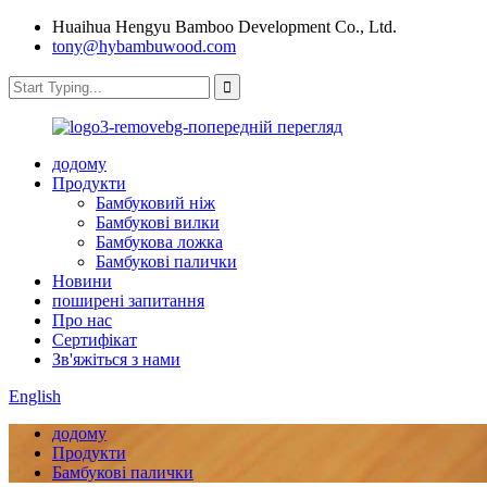
Huaihua Hengyu Bamboo Development Co., Ltd.
tony@hybambuwood.com
додому
Продукти
Бамбуковий ніж
Бамбукові вилки
Бамбукова ложка
Бамбукові палички
Новини
поширені запитання
Про нас
Сертифікат
Зв'яжіться з нами
English
додому
Продукти
Бамбукові палички