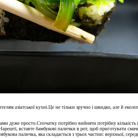
елям азіатської кухні.Це не тільки зручно і швидко, але й еколо
и дуже просто.Спочатку потрібно вийняти потрібну кількість 
арешті, вставте бамбукові палички в рот, щоб приготувати смач
мбукова паличка, яка складається з трьох частин: верхньої, сер