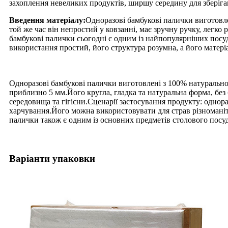
захоплення невеликих продуктів, ширшу середину для зберіга
Введення матеріалу:
Одноразові бамбукові палички виготовлен
той же час він непростий у ковзанні, має зручну ручку, легк
бамбукові палички сьогодні є одним із найпопулярніших посу
використання простий, його структура розумна, а його матер
Одноразові бамбукові палички виготовлені з 100% натуральног
приблизно 5 мм.Його кругла, гладка та натуральна форма, без
середовища та гігієни.Сценарії застосування продукту: однора
харчування.Його можна використовувати для страв різноманітни
палички також є одним із основних предметів столового посуду
Варіанти упаковки