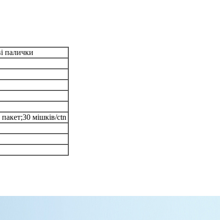
ві палички
пакет;30 мішків/ctn