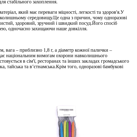
ля стабільного захоплення.
еріал, який має переваги міцності, легкості та здоров'я.У
навколишньому середовищу.Це одна з причин, чому одноразові
чистий, здоровий, зручний і швидкий посуд.Його спосіб
жею, одночасно захищаючи наше довкілля.
 вага – приблизно 1,8 г, а діаметр кожної палички –
овідає національним вимогам охорони навколишнього
товується в сім'ї, ресторанах та інших закладах громадського
а, тайська та в’єтнамська.Крім того, одноразові бамбукові